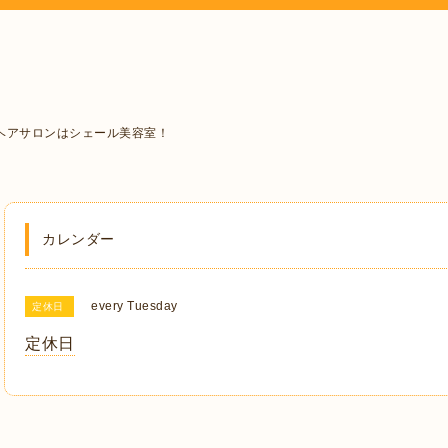
ヘアサロンはシェール美容室！
カレンダー
every Tuesday
定休日
定休日